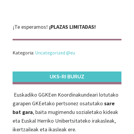
¡Te esperamos!
¡PLAZAS LIMITADAS!
Kategoria:
Uncategorized @eu
PRIMARY
SIDEBAR
UKS-RI BURUZ
Euskadiko GGKEen Koordinakundeari lotutako
garapen GKEetako pertsonez osatutako
sare
bat gara
, baita mugimendu sozialetako kideak
eta Euskal Herriko Unibertsitateko irakasleak,
ikertzaileak eta ikasleak ere.