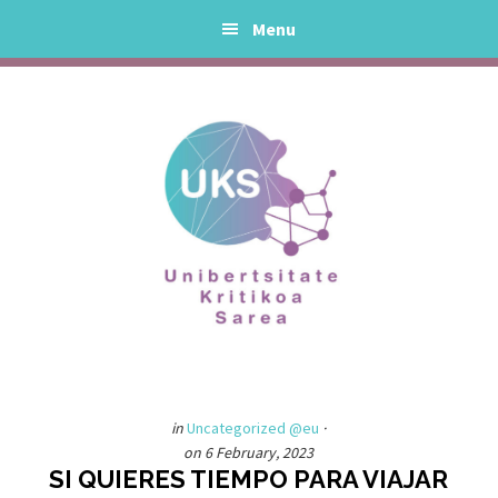
Skip
Skip
Menu
to
to
main
primary
content
sidebar
in
Uncategorized @eu
·
on 6 February, 2023
SI QUIERES TIEMPO PARA VIAJAR