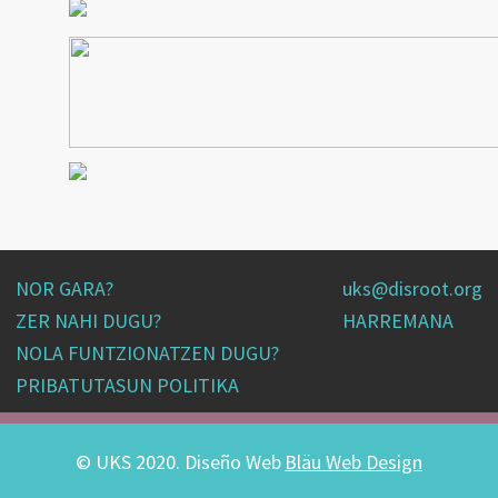
NOR GARA?
uks@disroot.org
ZER NAHI DUGU?
HARREMANA
NOLA FUNTZIONATZEN DUGU?
PRIBATUTASUN POLITIKA
© UKS 2020. Diseño Web
Bläu Web Design